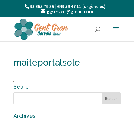
93 555 79 35 | 649 59 47 11 (urgències)
ggserveis@gmail.com
maiteportalsole
Search
Archives