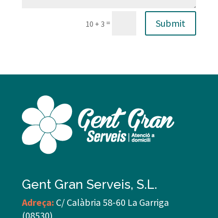
Submit
=
10 + 3
Gent Gran Serveis, S.L.
Adreça:
C/ Calàbria 58-60 La Garriga
(08530)