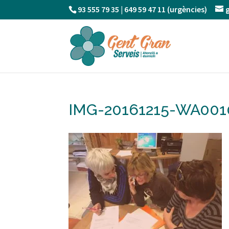
93 555 79 35 | 649 59 47 11 (urgències)
IMG-20161215-WA001