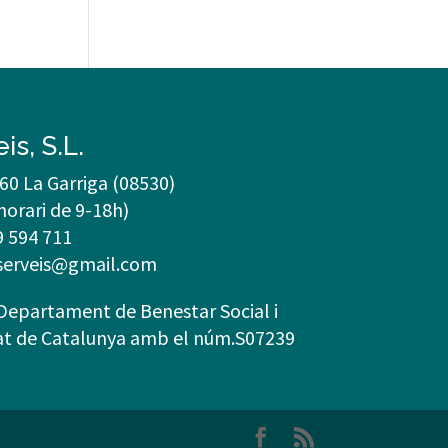
s, S.L.
60 La Garriga (08530)
horari de 9-18h)
 594 711
serveis@gmail.com
Departament de Benestar Social i
tat de Catalunya amb el núm.S07239