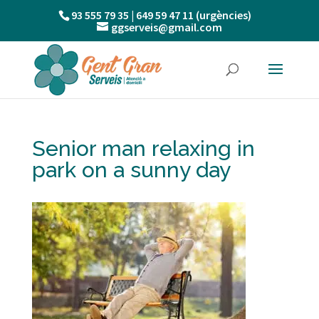
93 555 79 35 | 649 59 47 11 (urgències)
ggserveis@gmail.com
Senior man relaxing in
park on a sunny day