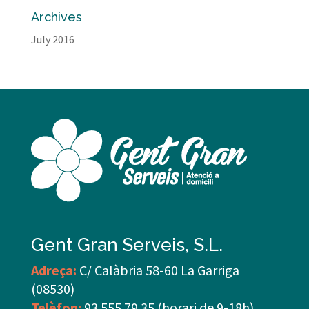
Archives
July 2016
Gent Gran Serveis, S.L.
Adreça:
C/ Calàbria 58-60 La Garriga
(08530)
Telèfon:
93 555 79 35 (horari de 9-18h)