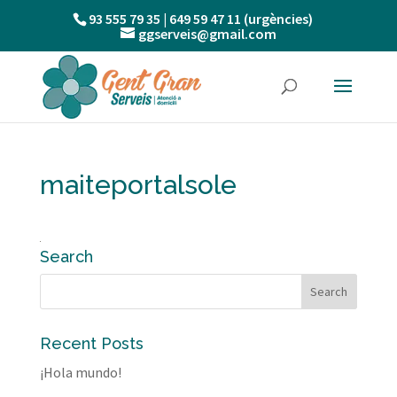
93 555 79 35 | 649 59 47 11 (urgències)
ggserveis@gmail.com
maiteportalsole
Search
Recent Posts
¡Hola mundo!