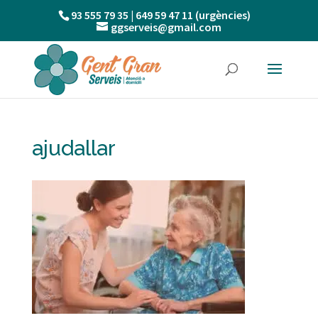
93 555 79 35 | 649 59 47 11 (urgències)
ggserveis@gmail.com
ajudallar