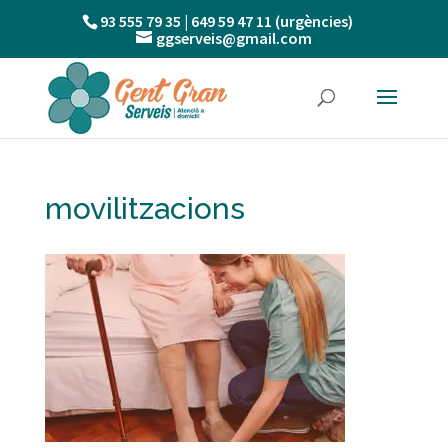
93 555 79 35 | 649 59 47 11 (urgències)
ggserveis@gmail.com
movilitzacions